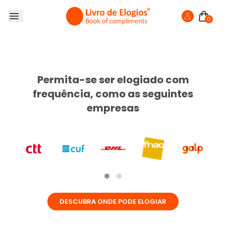
0
SOBRE NÓS
LIVRO DE ELOGIOS
Livro de Elogios
Sorria, Aqui Pode Elogiar
LOJA
Mais do que um livro, uma ferramenta de moti
Permita-se ser elogiado com
Transforme a opinião dos seus clientes
FAZER ELOGIO
na maior força dos seus colaboradores.
frequência, como as seguintes
BLOG
Aderir ao Livro
empresas
DESCUBRA ONDE PODE ELOGIAR