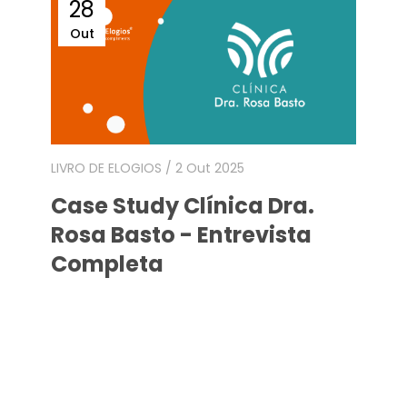
28
Out
LIVRO DE ELOGIOS
/ 2 Out 2025
L
Case Study Clínica Dra.
Rosa Basto - Entrevista
Completa