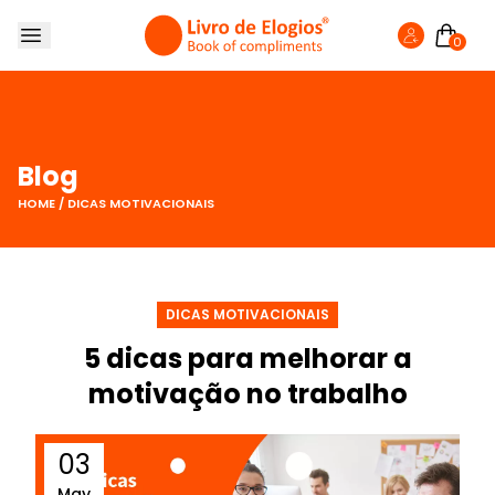
0
SOBRE NÓS
LIVRO DE ELOGIOS
LOJA
Blog
FAZER ELOGIO
HOME
/
DICAS MOTIVACIONAIS
BLOG
DICAS MOTIVACIONAIS
5 dicas para melhorar a
motivação no trabalho
03
May