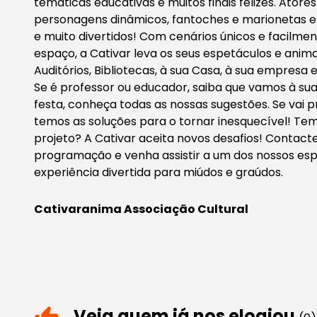
temáticas educativas e muitos finais felizes. Atores
personagens dinâmicos, fantoches e marionetas 
e muito divertidos! Com cenários únicos e facilme
espaço, a Cativar leva os seus espetáculos e anima
Auditórios, Bibliotecas, à sua Casa, à sua empresa e
Se é professor ou educador, saiba que vamos à sua 
festa, conheça todas as nossas sugestões. Se vai
temos as soluções para o tornar inesquecível! Te
projeto? A Cativar aceita novos desafios! Contact
programação e venha assistir a um dos nossos es
experiência divertida para miúdos e graúdos.
Cativaranima Associação Cultural
Veja quem já nos elogiou