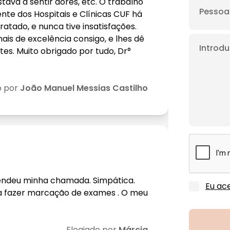
ava a sentir dores, etc. O trabalho
ente dos Hospitais e Clínicas CUF há
tado, e nunca tive insatisfações.
ais de excelência consigo, e lhes dê
es. Muito obrigado por tudo, Dr°
o por
João Manuel Messias Castilho
endeu minha chamada. Simpática.
Eu ace
ra fazer marcação de exames . O meu
Elogiado por
Márcia