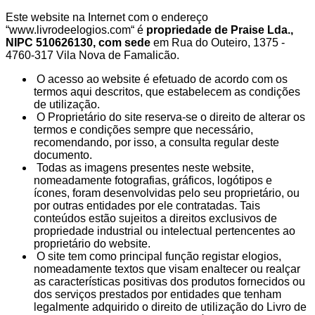
Este website na Internet com o endereço
“www.livrodeelogios.com“ é
propriedade de Praise Lda.,
NIPC 510626130, com sede
em Rua do Outeiro, 1375 -
4760-317 Vila Nova de Famalicão.
O acesso ao website é efetuado de acordo com os
termos aqui descritos, que estabelecem as condições
de utilização.
O Proprietário do site reserva-se o direito de alterar os
termos e condições sempre que necessário,
recomendando, por isso, a consulta regular deste
documento.
Todas as imagens presentes neste website,
nomeadamente fotografias, gráficos, logótipos e
ícones, foram desenvolvidas pelo seu proprietário, ou
por outras entidades por ele contratadas. Tais
conteúdos estão sujeitos a direitos exclusivos de
propriedade industrial ou intelectual pertencentes ao
proprietário do website.
O site tem como principal função registar elogios,
nomeadamente textos que visam enaltecer ou realçar
as características positivas dos produtos fornecidos ou
dos serviços prestados por entidades que tenham
legalmente adquirido o direito de utilização do Livro de