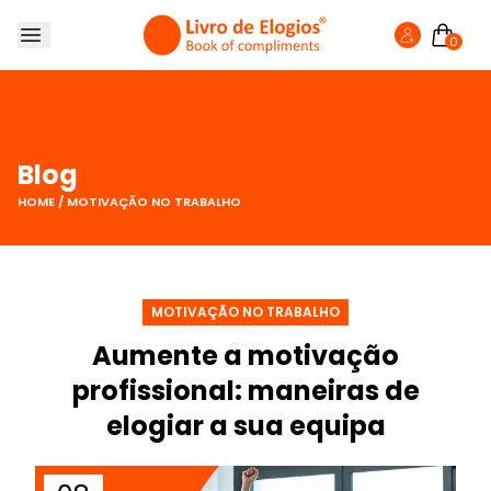
0
SOBRE NÓS
LIVRO DE ELOGIOS
LOJA
Blog
FAZER ELOGIO
HOME
/
MOTIVAÇÃO NO TRABALHO
BLOG
MOTIVAÇÃO NO TRABALHO
Aumente a motivação
profissional: maneiras de
elogiar a sua equipa