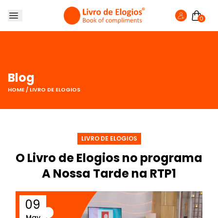
0
SOBRE NÓS
LIVRO DE ELOGIOS
LOJA
Blog
FAZER ELOGIO
HOME
/
LIVRO DE ELOGIOS
BLOG
LIVRO DE ELOGIOS
O Livro de Elogios no programa
A Nossa Tarde na RTP1
09
May