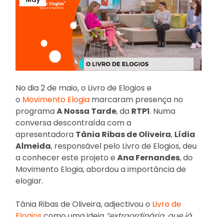
No dia 2 de maio, o Livro de Elogios e
o
Movimento Elogia
marcaram presença no
programa
A Nossa Tarde
, da
RTP1
. Numa
conversa descontraída com a
apresentadora
Tânia Ribas de Oliveira
,
Lídia
Almeida
, responsável pelo Livro de Elogios, deu
a conhecer este projeto e
Ana Fernandes
, do
Movimento Elogia, abordou a importância de
elogiar.
Tânia Ribas de Oliveira, adjectivou o
Livro de
Elogios
como uma ideia
“extraordinária, que já