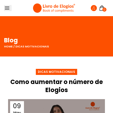
0
SOBRE NÓS
LIVRO DE ELOGIOS
LOJA
Blog
FAZER ELOGIO
HOME
/
DICAS MOTIVACIONAIS
BLOG
DICAS MOTIVACIONAIS
Como aumentar o número de
Elogios
09
May