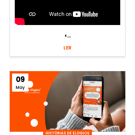
<...
LER
09
May
HISTÓRIAS DE ELOGIOS