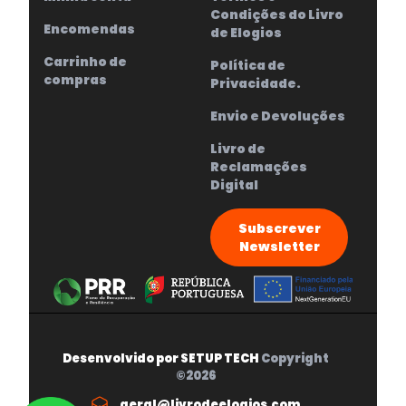
Condições do Livro
Encomendas
de Elogios
Carrinho de
Política de
compras
Privacidade.
Envio e Devoluções
Livro de
Reclamações
Digital
Subscrever
Newsletter
Desenvolvido por
SETUP TECH
Copyright
©2026
geral@livrodeelogios.com