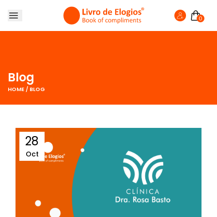
0
SOBRE NÓS
LIVRO DE ELOGIOS
LOJA
Blog
FAZER ELOGIO
HOME
/
BLOG
BLOG
28
Oct