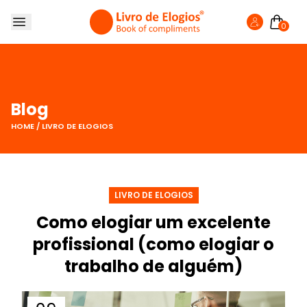
0
SOBRE NÓS
LIVRO DE ELOGIOS
LOJA
Blog
FAZER ELOGIO
HOME
/
LIVRO DE ELOGIOS
BLOG
LIVRO DE ELOGIOS
Como elogiar um excelente
profissional (como elogiar o
trabalho de alguém)