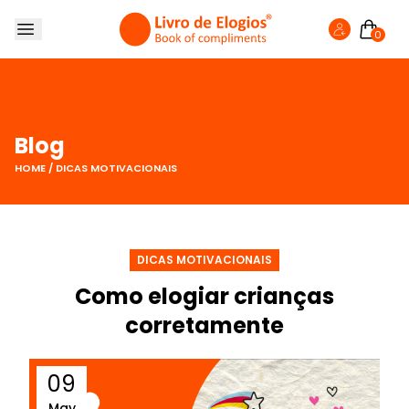
0
SOBRE NÓS
LIVRO DE ELOGIOS
LOJA
Blog
FAZER ELOGIO
HOME
/
DICAS MOTIVACIONAIS
BLOG
DICAS MOTIVACIONAIS
Como elogiar crianças
corretamente
09
May